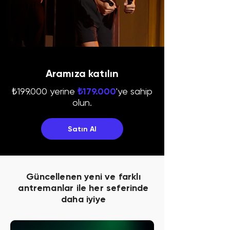
Aramıza katılın
₺199.000 yerine
₺179.000
'ye sahip
olun.
Satın Al
Güncellenen yeni ve farklı
antremanlar ile her seferinde
daha iyiye